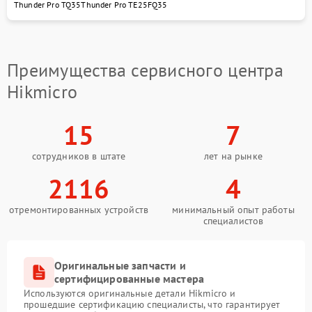
Thunder Pro TQ35
Thunder Pro TE25
FQ35
Вертикальные-
горизонтальные полосы
6200 рублей
в видоискателе и на
видео
Преимущества сервисного центра
Не работает энкодер
Hikmicro
управления меню
6200 рублей
(панель управления)
15
7
Не запускается
тепловизионный
5500 рублей
сотрудников в штате
лет на рынке
прибор
2116
4
Запускается и гаснет
7200 рублей
отремонтированных устройств
минимальный опыт работы
Не работает батарейный
специалистов
3300 рублей
отсек
Разбита линза
Оригинальные запчасти и
2700 рублей
видоискателя (окуляр)
сертифицированные мастера
Используются оригинальные детали Hikmicro и
прошедшие сертификацию специалисты, что гарантирует
Замена корпуса
4900 рублей