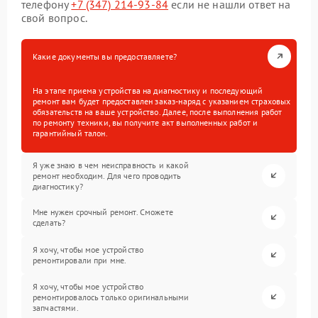
телефону
+7 (347) 214-93-84
если не нашли ответ на
свой вопрос.
Какие документы вы предоставляете?
На этапе приема устройства на диагностику и последующий
ремонт вам будет предоставлен заказ-наряд с указанием страховых
обязательств на ваше устройство. Далее, после выполнения работ
по ремонту техники, вы получите акт выполненных работ и
гарантийный талон.
Я уже знаю в чем неисправность и какой
ремонт необходим. Для чего проводить
диагностику?
Мне нужен срочный ремонт. Сможете
сделать?
Я хочу, чтобы мое устройство
ремонтировали при мне.
Я хочу, чтобы мое устройство
ремонтировалось только оригинальными
запчастями.