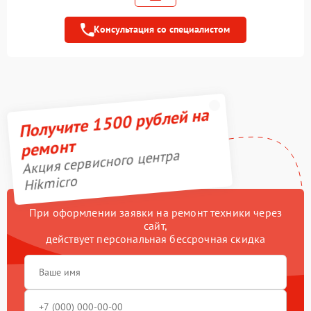
Восстановление питания
800 рублей
Консультация со специалистом
Ремонт оптики
2300 рублей
Ремонт датчика
2300 рублей
синхроимпульсов
Ремонт и замена
Получите 1500 рублей на
1600 рублей
аккумулятора
ремонт
Калибровка и настройка
1200 рублей
Акция сервисного центра
Hikmicro
Перепрошивка и
650 рублей
обновление устройства
При оформлении заявки на ремонт техники через
Замена матрицы
сайт,
2300 рублей
действует персональная бессрочная скидка
Замена шим контроллера
800 рублей
Замена микросхемы
700 рублей
усилителя