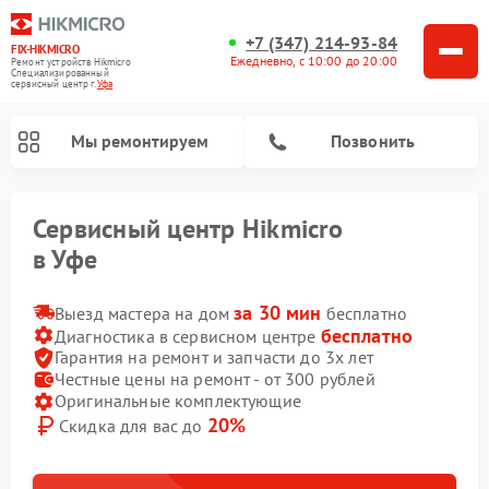
+7 (347) 214-93-84
FIX-HIKMICRO
Ежедневно, с 10:00 до 20:00
Ремонт устройств Hikmicro
Специализированный
cервисный центр г.
Уфа
Мы ремонтируем
Позвонить
Сервисный центр Hikmicro
в Уфе
Ремонт тепловизионных монокуляров Hikmicro
Ремонт тепловизионных прицелов Hikmicro
за 30 мин
Выезд мастера на дом
бесплатно
бесплатно
Диагностика в сервисном центре
Гарантия на ремонт и запчасти до 3х лет
Честные цены на ремонт - от 300 рублей
Оригинальные комплектующие
20%
Скидка для вас до